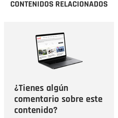
CONTENIDOS RELACIONADOS
Nombre
Nombre
Correo electrónico
Tipo de comentario
¿Tienes algún
Mensaje
comentario sobre este
contenido?