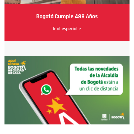
Bogotá Cumple 488 Años
Ir al especial >