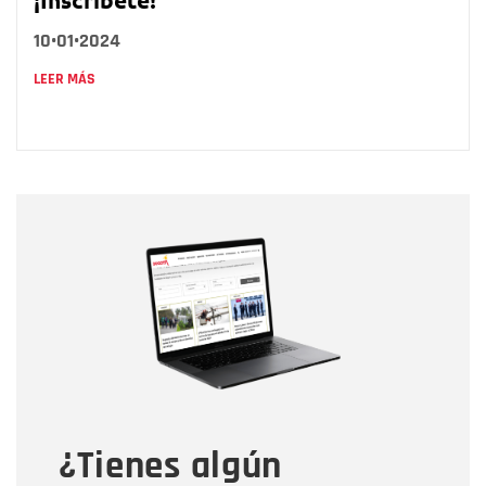
10•01•2024
LEER MÁS
Nombre
Nombre
Correo electrónico
Tipo de comentario
¿Tienes algún
Mensaje