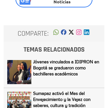
Noticias
COMPARTE:
TEMAS RELACIONADOS
Jóvenes vinculados a IDIPRON en
Bogotá se graduaron como
bachilleres académicos
Sumapaz activó el Mes del
Envejecimiento y la Vejez con
saberes, cultura y tradición