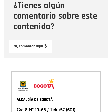
¿Tienes algún
Mensaje
comentario sobre este
contenido?
Enviar
Sí, comentar aquí ❯
ALCALDÍA DE BOGOTÁ
Cra 8 N° 10-65 / Tel:
+57 (601)