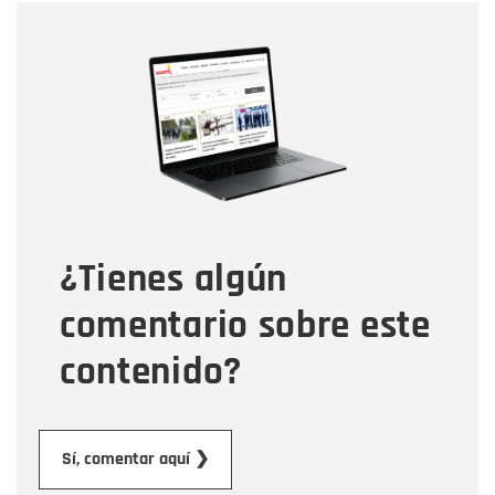
Nombre
Nombre
Correo electrónico
Tipo de comentario
¿Tienes algún
Mensaje
comentario sobre este
contenido?
Enviar
Sí, comentar aquí ❯