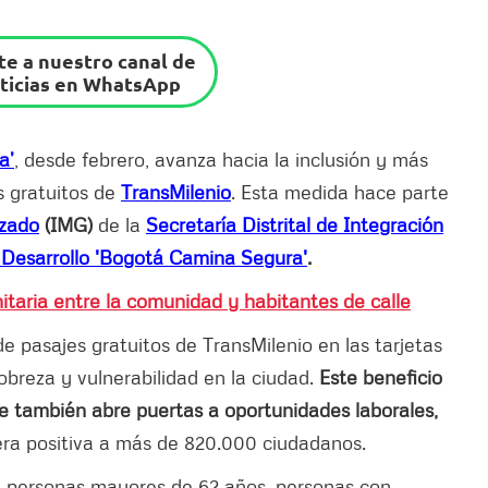
e a nuestro canal de
ticias en WhatsApp
a’
, desde febrero, avanza hacia la inclusión y más
s gratuitos de
TransMilenio
. Esta medida hace parte
izado
(IMG)
de la
Secretaría Distrital de Integración
e Desarrollo 'Bogotá Camina Segura'
.
nitaria entre la comunidad y habitantes de calle
 de pasajes gratuitos de TransMilenio en las tarjetas
breza y vulnerabilidad en la ciudad.
Este beneficio
ue también abre puertas a oportunidades laborales,
a positiva a más de 820.000 ciudadanos.
 personas mayores de 62 años, personas con