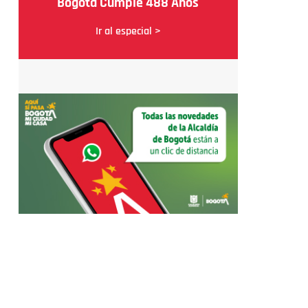
Bogotá Cumple 488 Años
Ir al especial >