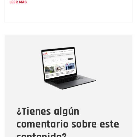
LEER MÁS
Nombre
Nombre
Correo electrónico
Tipo de comentario
¿Tienes algún
Mensaje
comentario sobre este