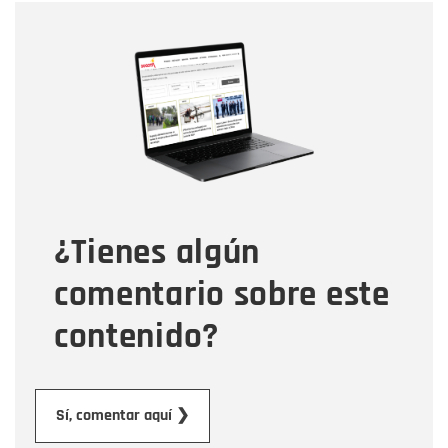
Nombre
Nombre
Correo electrónico
Tipo de comentario
¿Tienes algún
Mensaje
comentario sobre este
contenido?
Enviar
Sí, comentar aquí ❯