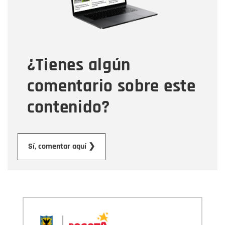
Tipo de comentario
¿Tienes algún
Mensaje
comentario sobre este
contenido?
Enviar
Sí, comentar aquí ❯