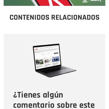
CONTENIDOS RELACIONADOS
Nombre
Nombre
Correo electrónico
Tipo de comentario
¿Tienes algún
Mensaje
comentario sobre este