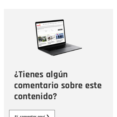
Nombre
Nombre
Correo electrónico
Tipo de comentario
¿Tienes algún
Mensaje
comentario sobre este
contenido?
Sí, comentar aquí ❯