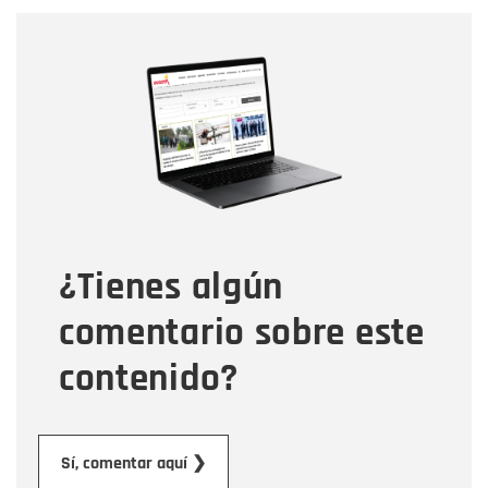
Nombre
Nombre
Correo electrónico
Tipo de comentario
¿Tienes algún
Mensaje
comentario sobre este
contenido?
Enviar
Sí, comentar aquí ❯