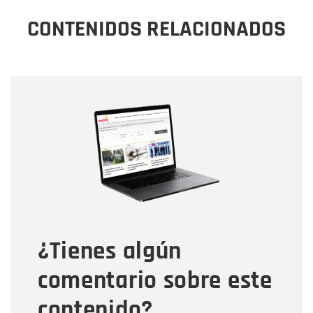
CONTENIDOS RELACIONADOS
Nombre
Nombre
Correo electrónico
Tipo de comentario
¿Tienes algún
Mensaje
comentario sobre este
contenido?