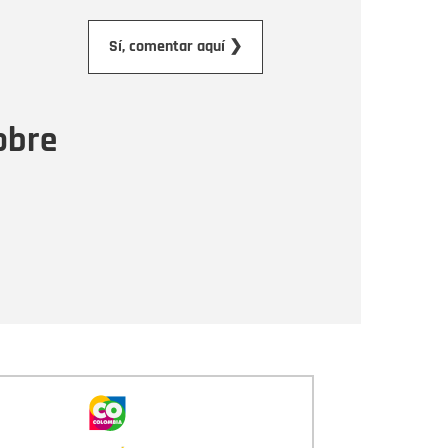
orreo electrónico
Sí, comentar aquí ❯
ensaje
obre
Enviar