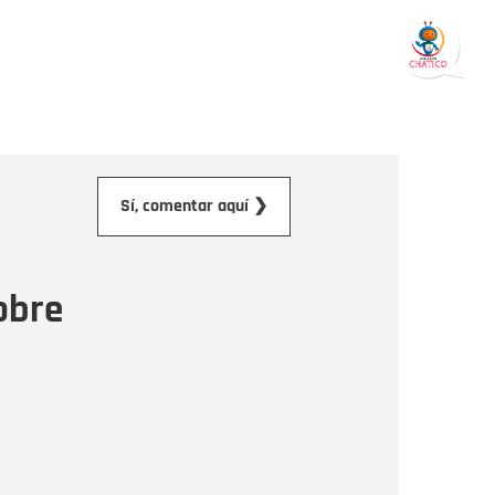
orreo electrónico
Sí, comentar aquí ❯
ensaje
obre
Enviar