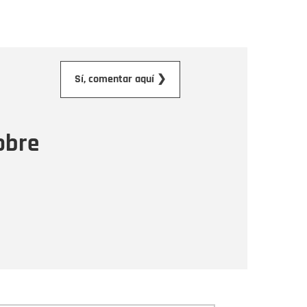
orreo electrónico
Sí, comentar aquí ❯
ensaje
obre
Enviar