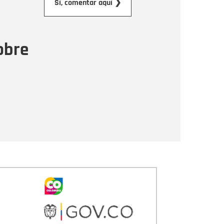
Sí, comentar aquí ❯
ensaje
obre
Enviar