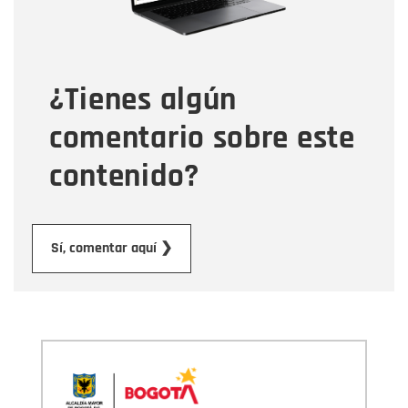
Tipo de comentario
¿Tienes algún
Mensaje
comentario sobre este
contenido?
Enviar
Sí, comentar aquí ❯