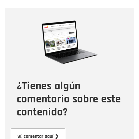
Nombre
Nombre
Correo electrónico
Tipo de comentario
¿Tienes algún
Mensaje
comentario sobre este
contenido?
Enviar
Sí, comentar aquí ❯