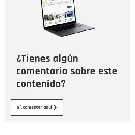
Correo electrónico
Tipo de comentario
¿Tienes algún
Mensaje
comentario sobre este
contenido?
Enviar
Sí, comentar aquí ❯