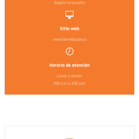
Bogotá te escucha
Sitio web
www.kennedy.gov.co
Horario de atención
Lunes a viernes
7:00 a.m. a 4:30 p.m.