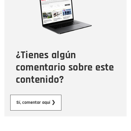
Correo electrónico
Tipo de comentario
¿Tienes algún
Mensaje
comentario sobre este
contenido?
Enviar
Sí, comentar aquí ❯