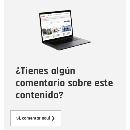
Nombre
Nombre
Correo electrónico
Tipo de comentario
¿Tienes algún
Mensaje
comentario sobre este
contenido?
Enviar
Sí, comentar aquí ❯