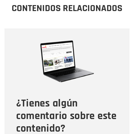
CONTENIDOS RELACIONADOS
Nombre
Nombre
Correo electrónico
Tipo de comentario
¿Tienes algún
Mensaje
comentario sobre este
contenido?