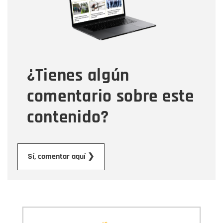
Tipo de comentario
¿Tienes algún
Mensaje
comentario sobre este
contenido?
Enviar
Sí, comentar aquí ❯