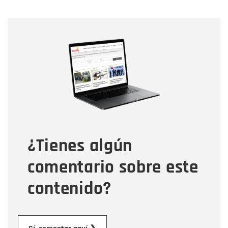
Nombre
Nombre
Correo electrónico
Tipo de comentario
¿Tienes algún
Mensaje
comentario sobre este
contenido?