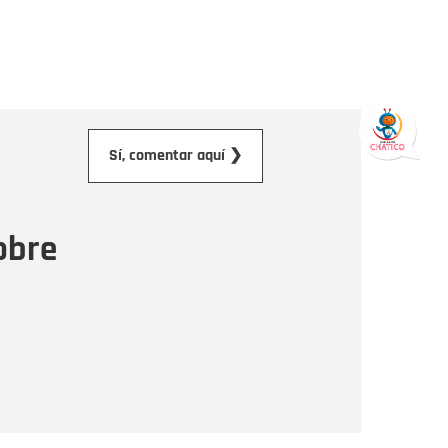
orreo electrónico
Sí, comentar aquí ❯
ensaje
obre
Enviar