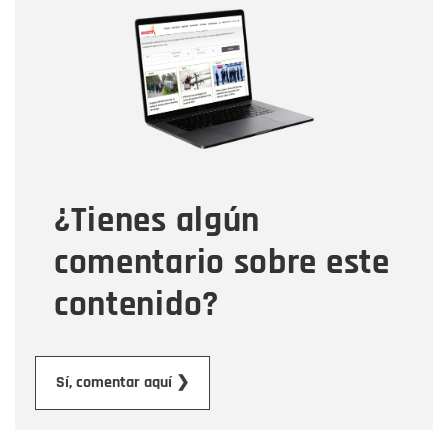
Nombre
Nombre
Correo electrónico
Tipo de comentario
¿Tienes algún
Mensaje
comentario sobre este
contenido?
Enviar
Sí, comentar aquí ❯