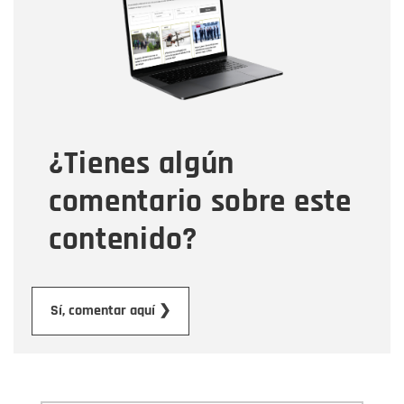
Correo electrónico
Tipo de comentario
¿Tienes algún
Mensaje
comentario sobre este
contenido?
Enviar
Sí, comentar aquí ❯