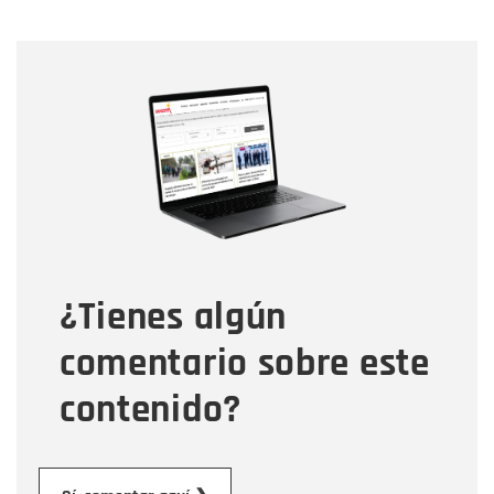
Nombre
Nombre
Correo electrónico
Tipo de comentario
¿Tienes algún
Mensaje
comentario sobre este
contenido?