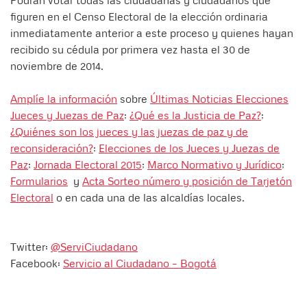
Podrán votar todas las ciudadanas y ciudadanos que
figuren en el Censo Electoral de la elección ordinaria
inmediatamente anterior a este proceso y quienes hayan
recibido su cédula por primera vez hasta el 30 de
noviembre de 2014.
Amplíe la información
sobre
Últimas Noticias Elecciones
Jueces y Juezas de Paz
;
¿Qué es la Justicia de Paz?
;
¿Quiénes son los jueces y las juezas de paz y de
reconsideración?
;
Elecciones de los Jueces y Juezas de
Paz
;
Jornada Electoral 2015
;
Marco Normativo y Jurídico
;
Formularios
y
Acta Sorteo número y posición de Tarjetón
Electoral
o en cada una de las alcaldías locales.
Twitter:
@ServiCiudadano
Facebook:
Servicio al Ciudadano – Bogotá