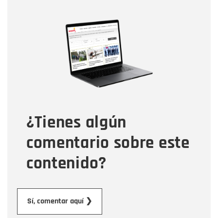
Nombre
Nombre
Correo electrónico
Tipo de comentario
¿Tienes algún
Mensaje
comentario sobre este
contenido?
Enviar
Sí, comentar aquí ❯