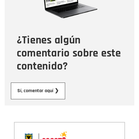
Tipo de comentario
¿Tienes algún
Mensaje
comentario sobre este
contenido?
Enviar
Sí, comentar aquí ❯