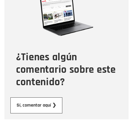
Correo electrónico
Tipo de comentario
¿Tienes algún
Mensaje
comentario sobre este
contenido?
Enviar
Sí, comentar aquí ❯