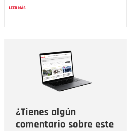
LEER MÁS
Nombre
Nombre
Correo electrónico
Tipo de comentario
¿Tienes algún
Mensaje
comentario sobre este