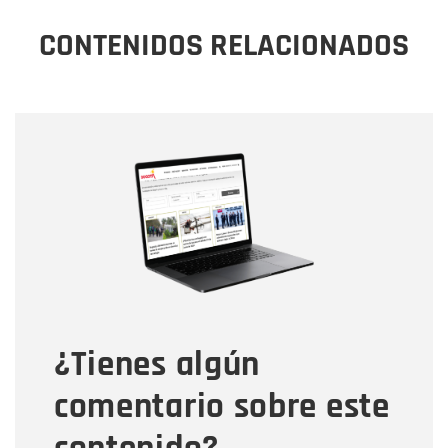
CONTENIDOS RELACIONADOS
Nombre
Nombre
Correo electrónico
Tipo de comentario
¿Tienes algún
Mensaje
comentario sobre este