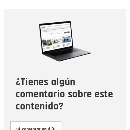
Nombre
Nombre
Correo electrónico
Tipo de comentario
¿Tienes algún
Mensaje
comentario sobre este
contenido?
Enviar
Sí, comentar aquí ❯