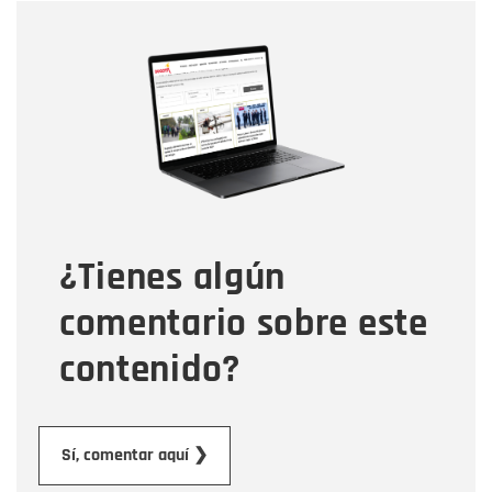
Nombre
Nombre
Correo electrónico
Tipo de comentario
¿Tienes algún
Mensaje
comentario sobre este
contenido?
Enviar
Sí, comentar aquí ❯