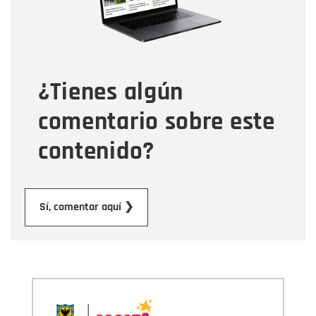
Tipo de comentario
¿Tienes algún
Mensaje
comentario sobre este
contenido?
Enviar
Sí, comentar aquí ❯