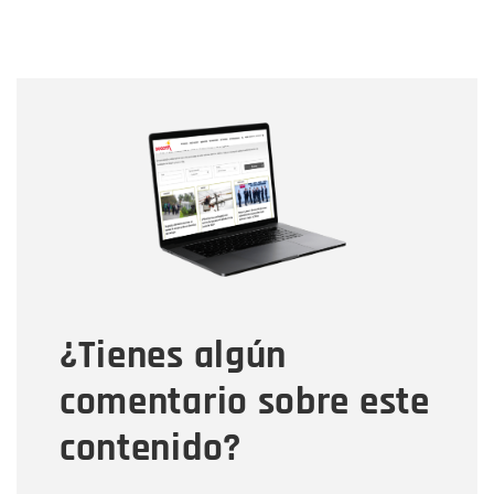
Nombre
Nombre
Correo electrónico
Tipo de comentario
¿Tienes algún
Mensaje
comentario sobre este
contenido?