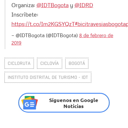
Organiza:
@IDTBogota
y
@IDRD
Inscríbete:
https://t.co/Im2KGSYQzT
#bicitravesiasbogota
— @IDTBogota (@IDTBogota)
8 de febrero de
2019
CICLORUTA
CICLOVÍA
BOGOTÁ
INSTITUTO DISTRITAL DE TURISMO - IDT
Síguenos en Google
Noticias