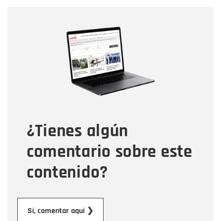
Nombre
Nombre
Correo electrónico
Tipo de comentario
¿Tienes algún
Mensaje
comentario sobre este
contenido?
Enviar
Sí, comentar aquí ❯