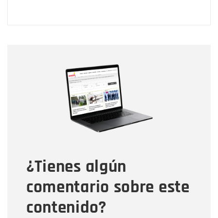
Nombre
Nombre
Correo electrónico
Tipo de comentario
¿Tienes algún
Mensaje
comentario sobre este
contenido?