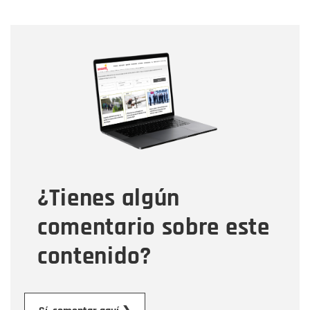
Nombre
Nombre
Correo electrónico
Tipo de comentario
¿Tienes algún
Mensaje
comentario sobre este
contenido?