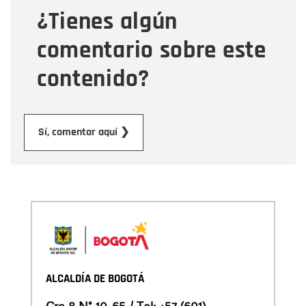
¿Tienes algún
Mensaje
comentario sobre este
contenido?
Enviar
Sí, comentar aquí ❯
ALCALDÍA DE BOGOTÁ
Cra 8 N° 10-65 / Tel:
+57 (601)