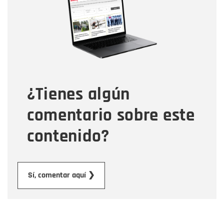
Correo electrónico
Tipo de comentario
¿Tienes algún
Mensaje
comentario sobre este
contenido?
Enviar
Sí, comentar aquí ❯