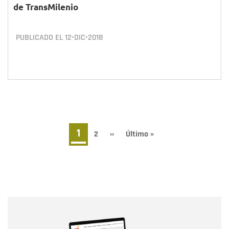
de TransMilenio
PUBLICADO EL
12•DIC•2018
Paginación
Página
1
Page
2
Siguiente
››
Última
Último »
página
página
actual
Nombre
Nombre