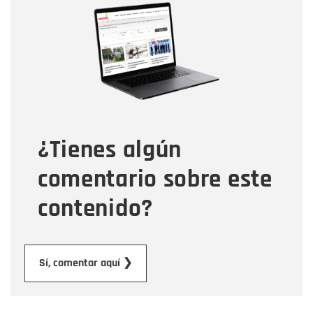
Nombre
Correo electrónico
Tipo de comentario
¿Tienes algún
Mensaje
comentario sobre este
contenido?
Enviar
Sí, comentar aquí ❯