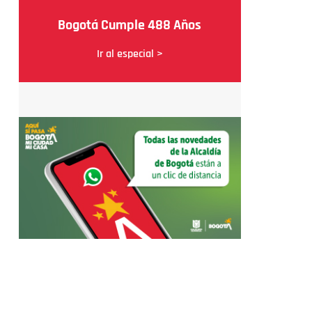
Bogotá Cumple 488 Años
Ir al especial >