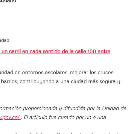
talará:
cidad
 un carril en cada sentido de la calle 100 entre
uridad en entornos escolares, mejorar los cruces
s barrios, contribuyendo a una ciudad más segura y
nformación proporcionada y difundida por la Unidad de
.gov.co/
. El artículo fue curado por un o una