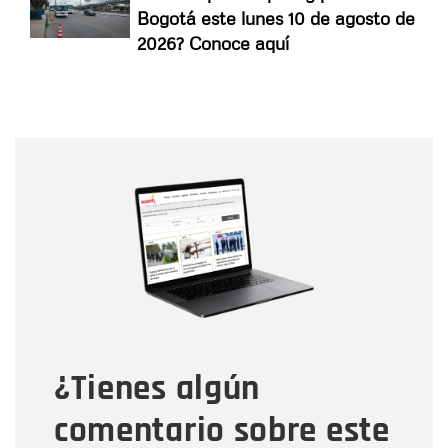
Bogotá este lunes 10 de agosto de
2026? Conoce aquí
Nombre
Nombre
Correo electrónico
Tipo de comentario
¿Tienes algún
Mensaje
comentario sobre este