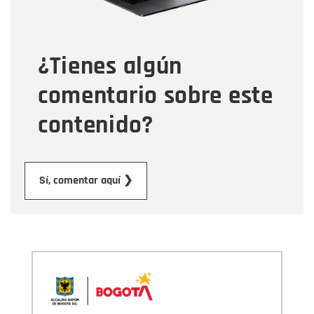
Tipo de comentario
¿Tienes algún
Mensaje
comentario sobre este
contenido?
Enviar
Sí, comentar aquí ❯