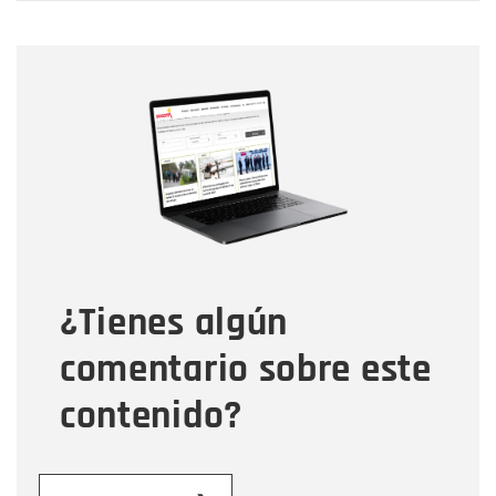
Nombre
Nombre
Correo electrónico
Tipo de comentario
¿Tienes algún
Mensaje
comentario sobre este
contenido?