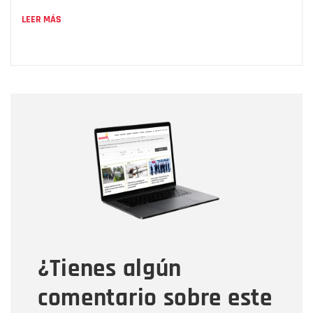
LEER MÁS
Nombre
Nombre
Correo electrónico
Tipo de comentario
¿Tienes algún
Mensaje
comentario sobre este