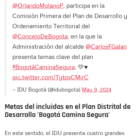
@OrlandoMolanoP
, participa en la
Comisión Primera del Plan de Desarrollo y
Ordenamiento Territorial del
@ConcejoDeBogota
, en la que la
Administración del alcalde
@CarlosFGalan
presenta temas clave del plan
#BogotáCaminaSegura
. 💛♥️
pic.twitter.com/TytpsCMirC
— IDU Bogotá (@idubogota)
May 9, 2024
Metas del incluidas en el Plan Distrital de
Desarrollo
'
Bogotá Camina Segura
'
En este sentido, el IDU presenta cuatro grandes