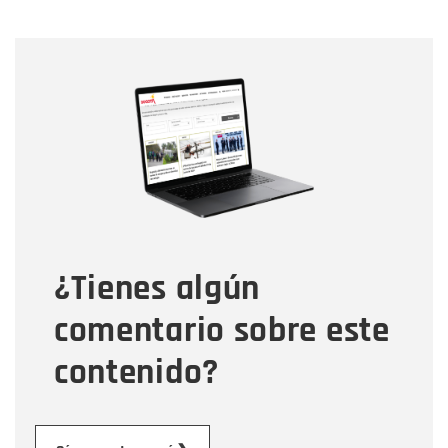
Nombre
Nombre
Correo electrónico
Tipo de comentario
¿Tienes algún
Mensaje
comentario sobre este
contenido?